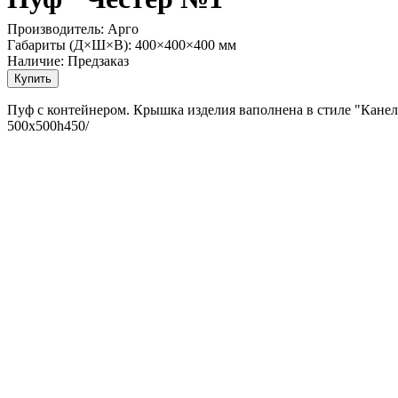
Производитель:
Арго
Габариты (Д×Ш×В):
400×400×400 мм
Наличие:
Предзаказ
Пуф с контейнером. Крышка изделия ваполнена в стиле "Канело
500х500h450/