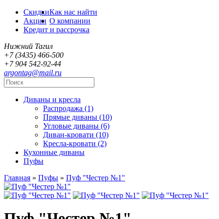
Скидки
Как нас найти
Акции
О компании
Кредит и рассрочка
Нижний Тагил
+7 (3435) 466-500
+7 904 542-92-44
argontag@mail.ru
Диваны и кресла
Распродажа (1)
Прямые диваны (10)
Угловые диваны (6)
Диван-кровати (10)
Кресла-кровати (2)
Кухонные диваны
Пуфы
Главная
»
Пуфы
»
Пуф "Честер №1"
Пуф "Честер №1"